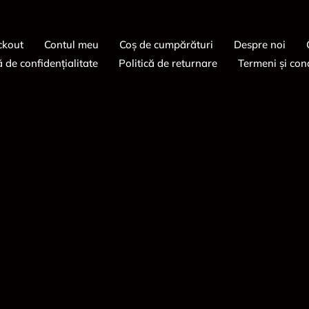
ckout
Contul meu
Coș de cumpărături
Despre noi
ă de confidențialitate
Politică de returnare
Termeni și cond