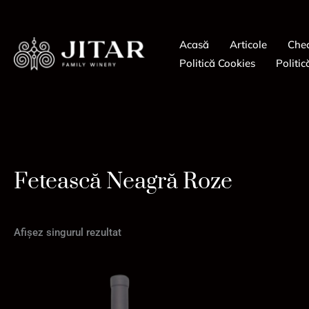
Skip
to
Acasă
Articole
Che
content
Politică Cookies
Politic
Fetească Neagră Roze
Afișez singurul rezultat