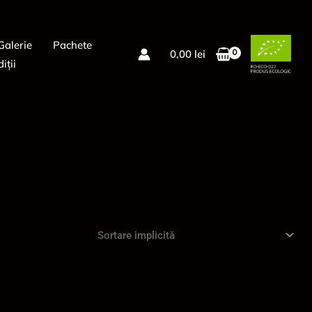
Galerie
Pachete
0,00
lei
iții