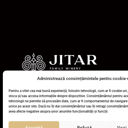
Administrează consimțămintele pentru cookie-u
Crama Jitar este o cramă de familie,
singura de acest tip din județul Botoșani.
Pentru a oferi cea mai bună experiență, folosim tehnologii, cum ar fi cookie-uri,
stoca și/sau accesa informațiile despre dispozitive. Consimțământul pentru ac
I
F
Y
tehnologii ne permite să procesăm date, cum ar fi comportamentul de navigare 
n
a
o
unice pe acest site. Dacă nu îți dai consimțământul sau îți retragi consimțămân
s
c
u
avea afecte negative asupra unor anumite funcționalități și funcții.
t
e
t
a
b
u
g
o
b
Acceptă
Refuză
Vezi 