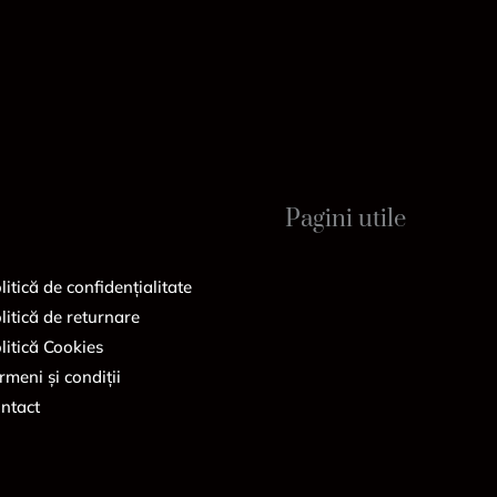
Pagini utile
litică de confidențialitate
litică de returnare
litică Cookies
rmeni și condiții
ntact