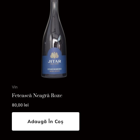
Vin
Fetească Neagră Roze
80,00
lei
Adaugă În Coș