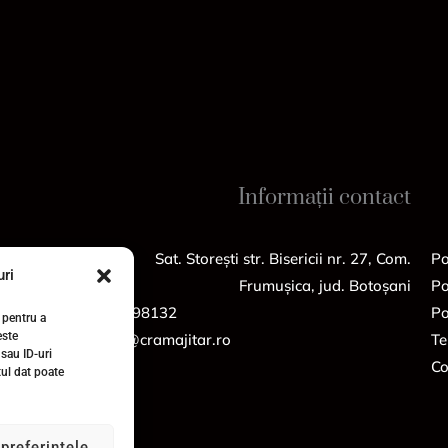
Informații contact
Sat. Storești str. Bisericii nr. 27, Com.
Po
ri
Frumușica, jud. Botoșani
Po
0743898132
Po
 pentru a
este
office@cramajitar.ro
Te
sau ID-uri
Co
tul dat poate
preferințele